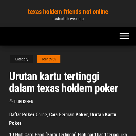
Skip
texas holdem friends not online
to
casinohich.web.app
the
content
Category
Toan5955
Urutan kartu tertinggi
dalam texas holdem poker
By
PUBLISHER
Daftar
Poker
Online, Cara Bermain
Poker
,
Urutan
Kartu
Poker
10.High Card Hand (Kartu Tertinggi) High card hand terjadi jika