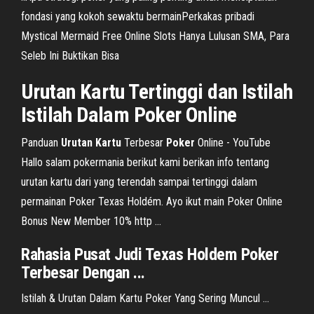
fondasi yang kokoh sewaktu bermainPerkakas pribadi
Mystical Mermaid Free Online Slots Hanya Lulusan SMA, Para
Seleb Ini Buktikan Bisa
Urutan
Kartu
Tertinggi
dan Istilah
Istilah
Dalam
Poker
Online
Panduan
Urutan
Kartu
Terbesar
Poker
Online - YouTube
Hallo salam pokermania berikut kami berikan info tentang
urutan kartu dari yang terendah sampai tertinggi dalam
permainan Poker Texas Holdém. Ayo ikut main Poker Online
Bonus New Member 10% http ...
Rahasia Pusat Judi Texas Holdem Poker
Terbesar Dengan ...
Istilah & Urutan Dalam Kartu Poker Yang Sering Muncul ...